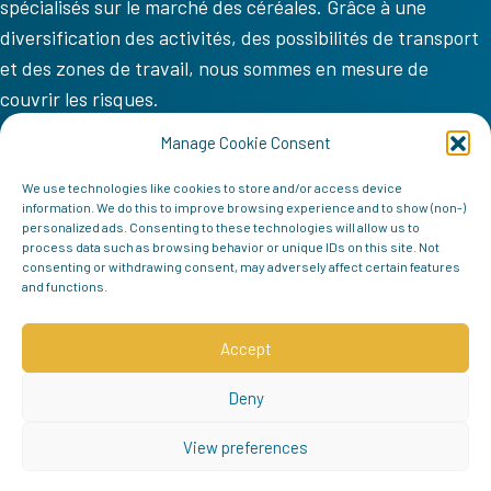
spécialisés sur le marché des céréales. Grâce à une
diversification des activités, des possibilités de transport
et des zones de travail, nous sommes en mesure de
couvrir les risques.
VV COM
Manage Cookie Consent
Accueil
We use technologies like cookies to store and/or access device
information. We do this to improve browsing experience and to show (non-)
Mission
personalized ads. Consenting to these technologies will allow us to
process data such as browsing behavior or unique IDs on this site. Not
Équipe
consenting or withdrawing consent, may adversely affect certain features
and functions.
Contact
Follow us
Accept
Deny
View preferences