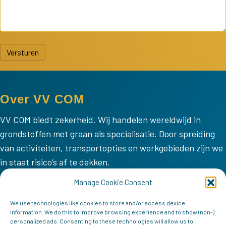
Versturen
Over VV COM
VV COM biedt zekerheid. Wij handelen wereldwijd in
grondstoffen met graan als specialisatie. Door spreiding
van activiteiten, transportopties en werkgebieden zijn we
in staat risico’s af te dekken.
VV COM
Manage Cookie Consent
Home
We use technologies like cookies to store and/or access device
information. We do this to improve browsing experience and to show (non-)
Missie
personalized ads. Consenting to these technologies will allow us to