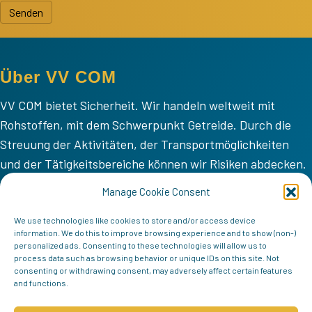
Senden
Über VV COM
VV COM bietet Sicherheit. Wir handeln weltweit mit
Rohstoffen, mit dem Schwerpunkt Getreide. Durch die
Streuung der Aktivitäten, der Transportmöglichkeiten
und der Tätigkeitsbereiche können wir Risiken abdecken.
VV COM
Manage Cookie Consent
Home
We use technologies like cookies to store and/or access device
information. We do this to improve browsing experience and to show (non-)
Mission
personalized ads. Consenting to these technologies will allow us to
process data such as browsing behavior or unique IDs on this site. Not
Team
consenting or withdrawing consent, may adversely affect certain features
and functions.
Kontakt