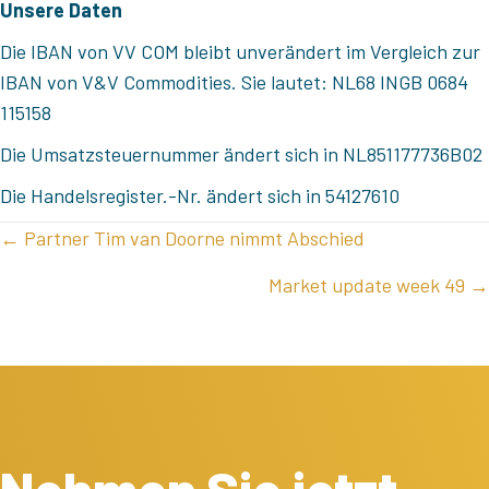
Unsere Daten
Die IBAN von VV COM bleibt unverändert im Vergleich zur
IBAN von V&V Commodities. Sie lautet: NL68 INGB 0684
115158
Die Umsatzsteuernummer ändert sich in NL851177736B02
Die Handelsregister.-Nr. ändert sich in 54127610
POSTS
← Partner Tim van Doorne nimmt Abschied
NAVIGATION
Market update week 49 →
Nehmen Sie jetzt