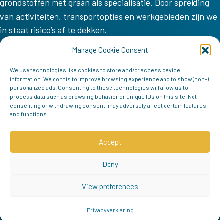
grondstoffen met graan als specialisatie. Door spreiding
van activiteiten, transportopties en werkgebieden zijn we
in staat risico’s af te dekken.
VV COM
Manage Cookie Consent
Home
We use technologies like cookies to store and/or access device
information. We do this to improve browsing experience and to show (non-)
Missie
personalized ads. Consenting to these technologies will allow us to
process data such as browsing behavior or unique IDs on this site. Not
Team
consenting or withdrawing consent, may adversely affect certain features
and functions.
Contact
Follow us
Accept
Deny
View preferences
Privacyverklaring
© 2026 VV COM | Alle rechten voorbehouden |