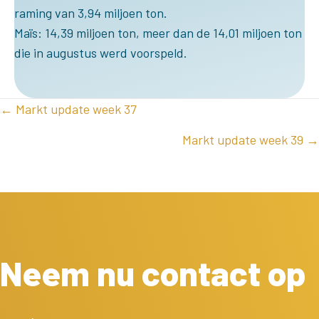
raming van 3,94 miljoen ton.
Maïs: 14,39 miljoen ton, meer dan de 14,01 miljoen ton
die in augustus werd voorspeld.
POSTS
← Markt update week 37
NAVIGATION
Markt update week 39 →
Neem nu contact op