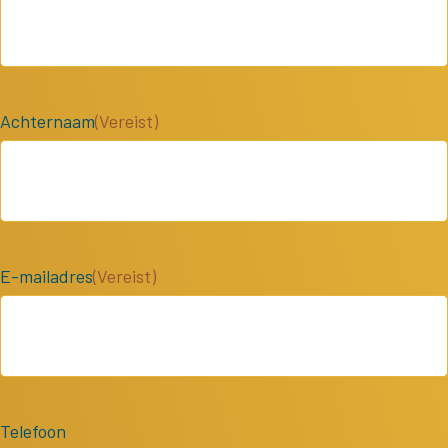
Achternaam
(Vereist)
E-mailadres
(Vereist)
Telefoon