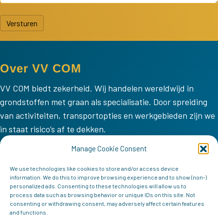
Versturen
Over VV COM
VV COM biedt zekerheid. Wij handelen wereldwijd in
grondstoffen met graan als specialisatie. Door spreiding
van activiteiten, transportopties en werkgebieden zijn we
in staat risico’s af te dekken.
VV COM
Manage Cookie Consent
Home
We use technologies like cookies to store and/or access device
information. We do this to improve browsing experience and to show (non-)
Missie
personalized ads. Consenting to these technologies will allow us to
process data such as browsing behavior or unique IDs on this site. Not
Team
consenting or withdrawing consent, may adversely affect certain features
and functions.
Contact