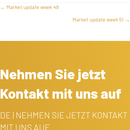
POSTS
← Market update week 49
NAVIGATION
Market update week 51 →
Nehmen Sie jetzt
Kontakt mit uns auf
DE | NEHMEN SIE JETZT KONTAKT
MIT UNS AUF