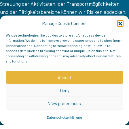
Streuung der Aktivitäten, der Transportmöglichkeiten
und der Tätigkeitsbereiche können wir Risiken abdecken.
VV COM
Manage Cookie Consent
Home
We use technologies like cookies to store and/or access device
information. We do this to improve browsing experience and to show (non-)
Mission
personalized ads. Consenting to these technologies will allow us to
process data such as browsing behavior or unique IDs on this site. Not
Team
consenting or withdrawing consent, may adversely affect certain features
and functions.
Kontakt
Follow us
Accept
Deny
View preferences
Datenschutzerklärung
© 2026 VV COM | Alle Rechte vorbehalten |
Datenschutzrichtlinie